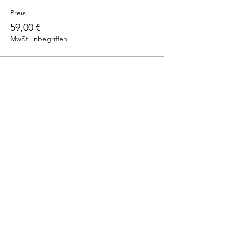
Preis
59,00 €
MwSt. inbegriffen
Diese
Veranstaltung
teilen
Newsletter
Kontakt